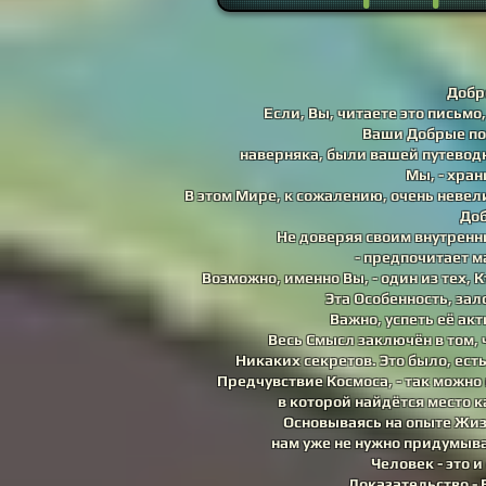
Добр
Если, Вы, читаете это письмо,
Ваши Добрые по
наверняка, были вашей путеводн
Мы, - хран
В этом Мире, к сожалению, очень невел
Доб
Не доверяя своим внутренн
- предпочитает м
Возможно, именно Вы, - один из тех,
Эта Особенность, за
Важно, успеть её ак
Весь Смысл заключён в том, 
Никаких секретов. Это было, ест
Предчувствие Космоса, - так можно
в которой найдётся место к
Основываясь на опыте Жиз
нам уже не нужно придумыв
Человек - это и
Доказательство -