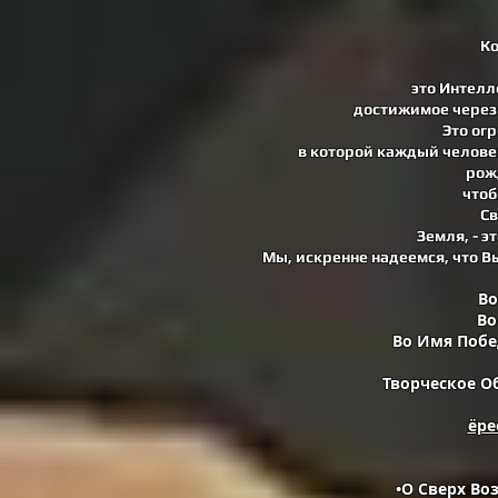
К
это Интелл
достижимое через 
Это ог
в которой каждый челове
рож
чтоб
Св
Земля, - э
Мы, искренне надеемся, что В
Во
Во
Во Имя Побед
Творческое О
ëpe
•О Сверх Во