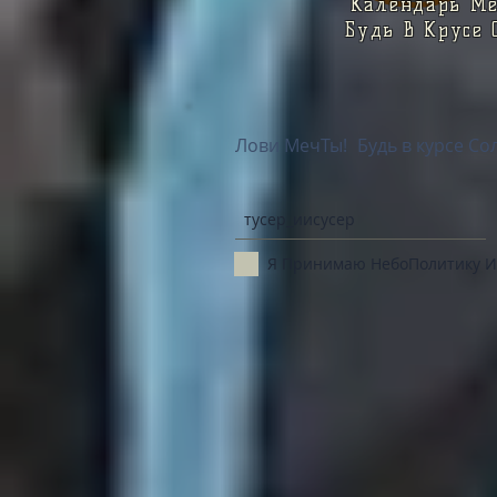
Календарь Мер
Будь в Крусе 
Лови МечТы!
Будь в курсe С
Я Принимаю НебоПолитику И