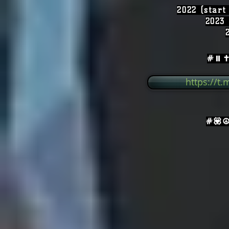
2022 (start
2023 
#⏸✝️
https://t
#💟☮️