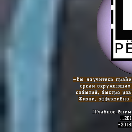
~Вы научитесь прави
среди окружающих
событий, быстро ре
Жизни, эффективно
"Главное вни
.:.2
-2018