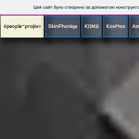
Цей сайт було створено за допомогою конструкт
ёpeople~projёкт
SkinPhoniqa
KΩΜΔ
KosMos
As